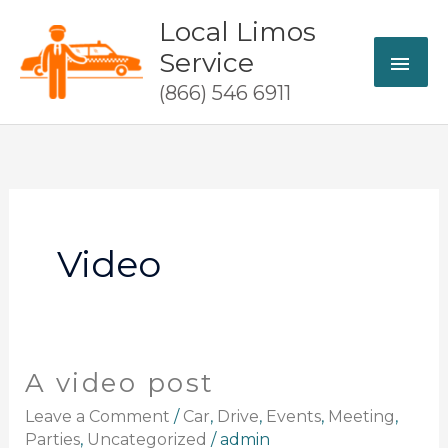
Skip
Local Limos
MAI
to
Service
content
ME
(866) 546 6911
Video
A video post
A
video
Leave a Comment
/
Car
,
Drive
,
Events
,
Meeting
,
post
Parties
,
Uncategorized
/
admin