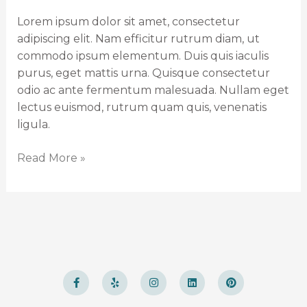
Lorem ipsum dolor sit amet, consectetur
adipiscing elit. Nam efficitur rutrum diam, ut
commodo ipsum elementum. Duis quis iaculis
purus, eget mattis urna. Quisque consectetur
odio ac ante fermentum malesuada. Nullam eget
lectus euismod, rutrum quam quis, venenatis
ligula.
Read More »
F
Y
I
L
P
a
e
n
i
i
c
l
s
n
n
e
p
t
k
t