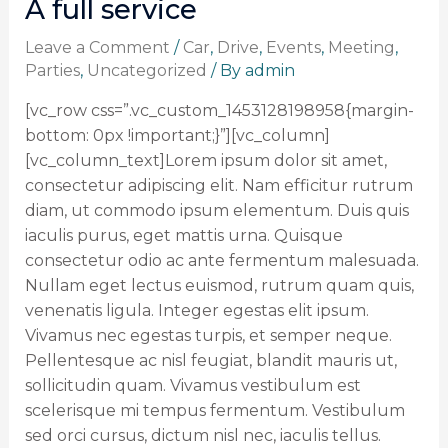
A full service
Leave a Comment
/
Car
,
Drive
,
Events
,
Meeting
,
Parties
,
Uncategorized
/ By
admin
[vc_row css=”.vc_custom_1453128198958{margin-
bottom: 0px !important;}”][vc_column]
[vc_column_text]Lorem ipsum dolor sit amet,
consectetur adipiscing elit. Nam efficitur rutrum
diam, ut commodo ipsum elementum. Duis quis
iaculis purus, eget mattis urna. Quisque
consectetur odio ac ante fermentum malesuada.
Nullam eget lectus euismod, rutrum quam quis,
venenatis ligula. Integer egestas elit ipsum.
Vivamus nec egestas turpis, et semper neque.
Pellentesque ac nisl feugiat, blandit mauris ut,
sollicitudin quam. Vivamus vestibulum est
scelerisque mi tempus fermentum. Vestibulum
sed orci cursus, dictum nisl nec, iaculis tellus.