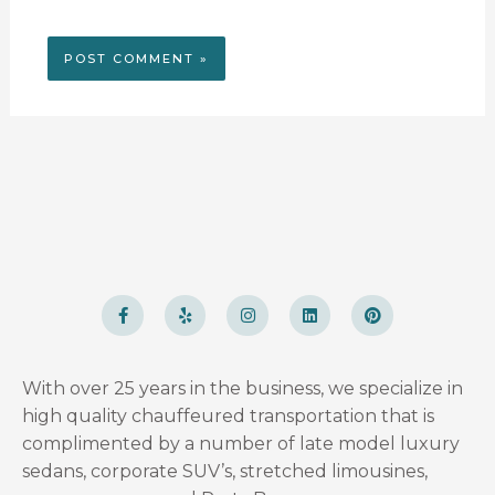
F
Y
I
L
P
a
e
n
i
i
c
l
s
n
n
e
p
t
k
t
b
a
e
e
o
g
d
r
With over 25 years in the business, we specialize in
o
r
i
e
k
a
n
s
high quality chauffeured transportation that is
-
m
t
f
complimented by a number of late model luxury
sedans, corporate SUV’s, stretched limousines,