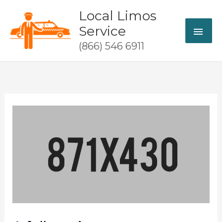
Skip
Local Limos
MAI
to
Service
content
ME
(866) 546 6911